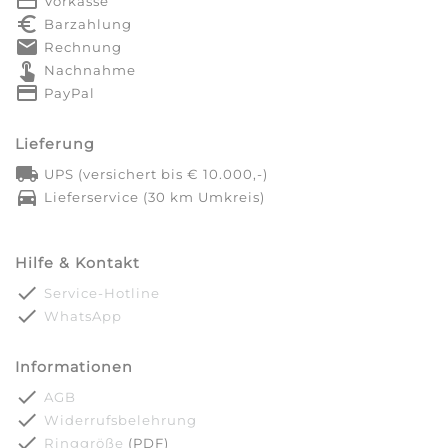
payment
Vorkasse
euro_symbol
Barzahlung
markunread
Rechnung
touch_app
Nachnahme
credit_card
PayPal
Lieferung
local_shipping
UPS (versichert bis € 10.000,-)
directions_car
Lieferservice (30 km Umkreis)
Hilfe & Kontakt
done
Service-Hotline
done
WhatsApp
Informationen
done
AGB
done
Widerrufsbelehrung
done
Ringgröße
(PDF)