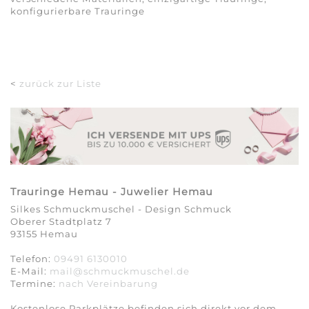
konfigurierbare Trauringe
<
zurück zur Liste
Trauringe Hemau - Juwelier Hemau
Silkes Schmuckmuschel - Design Schmuck
Oberer Stadtplatz 7
93155 Hemau
Telefon:
09491 6130010
E-Mail:
mail@schmuckmuschel.de
Termine:
nach Vereinbarung​​​​​​​
Kostenlose Parkplätze befinden sich direkt vor dem