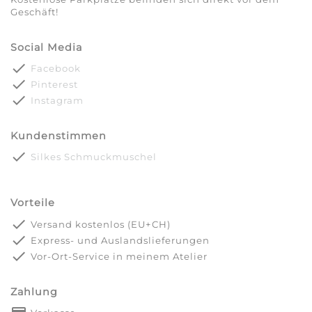
Geschäft!
Social Media
done
Facebook
done
Pinterest
done
Instagram
Kundenstimmen
done
Silkes Schmuckmuschel
Vorteile
done
Versand kostenlos (EU+CH)
done
Express- und Auslandslieferungen
done
Vor-Ort-Service in meinem Atelier
Zahlung