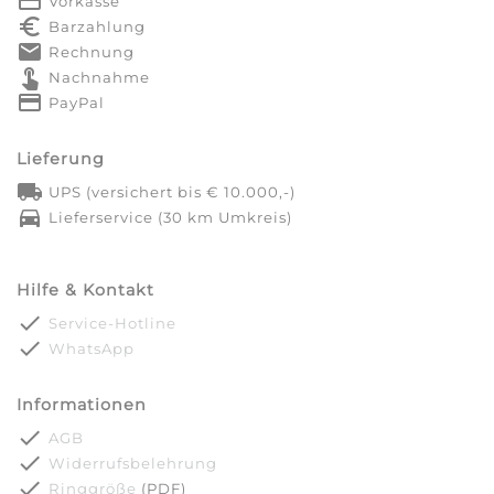
payment
Vorkasse
euro_symbol
Barzahlung
markunread
Rechnung
touch_app
Nachnahme
credit_card
PayPal
Lieferung
local_shipping
UPS (versichert bis € 10.000,-)
directions_car
Lieferservice (30 km Umkreis)
Hilfe & Kontakt
done
Service-Hotline
done
WhatsApp
Informationen
done
AGB
done
Widerrufsbelehrung
done
Ringgröße
(PDF)