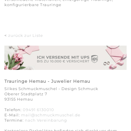
konfigurierbare Trauringe
<
zurück zur Liste
Trauringe Hemau - Juwelier Hemau
Silkes Schmuckmuschel - Design Schmuck
Oberer Stadtplatz 7
93155 Hemau
Telefon:
09491 6130010
E-Mail:
mail@schmuckmuschel.de
Termine:
nach Vereinbarung​​​​​​​
Kostenlose Parkplätze befinden sich direkt vor dem