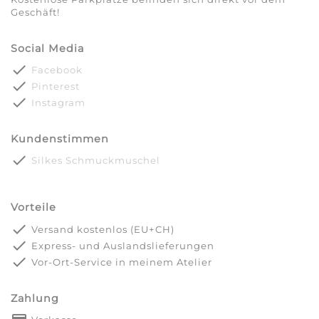
Geschäft!
Social Media
done
Facebook
done
Pinterest
done
Instagram
Kundenstimmen
done
Silkes Schmuckmuschel
Vorteile
done
Versand kostenlos (EU+CH)
done
Express- und Auslandslieferungen
done
Vor-Ort-Service in meinem Atelier
Zahlung