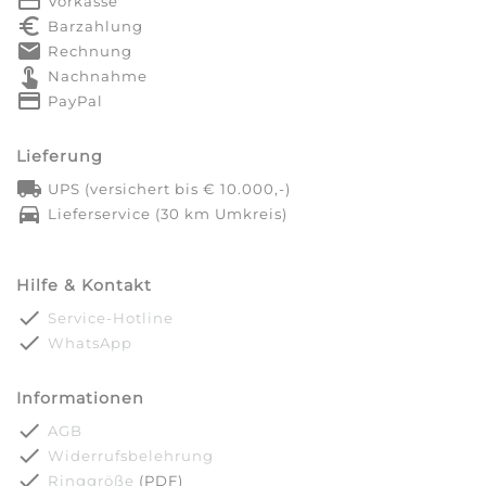
payment
Vorkasse
euro_symbol
Barzahlung
markunread
Rechnung
touch_app
Nachnahme
credit_card
PayPal
Lieferung
local_shipping
UPS (versichert bis € 10.000,-)
directions_car
Lieferservice (30 km Umkreis)
Hilfe & Kontakt
done
Service-Hotline
done
WhatsApp
Informationen
done
AGB
done
Widerrufsbelehrung
done
Ringgröße
(PDF)