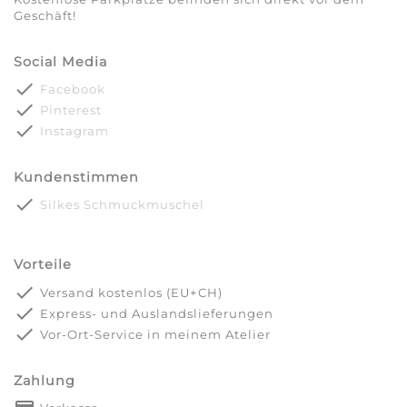
Geschäft!
Social Media
done
Facebook
done
Pinterest
done
Instagram
Kundenstimmen
done
Silkes Schmuckmuschel
Vorteile
done
Versand kostenlos (EU+CH)
done
Express- und Auslandslieferungen
done
Vor-Ort-Service in meinem Atelier
Zahlung