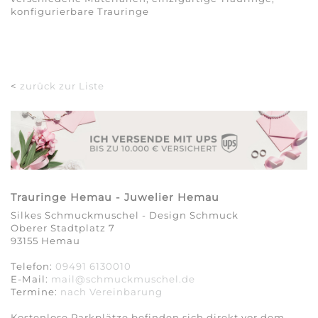
konfigurierbare Trauringe
<
zurück zur Liste
Trauringe Hemau - Juwelier Hemau
Silkes Schmuckmuschel - Design Schmuck
Oberer Stadtplatz 7
93155 Hemau
Telefon:
09491 6130010
E-Mail:
mail@schmuckmuschel.de
Termine:
nach Vereinbarung​​​​​​​
Kostenlose Parkplätze befinden sich direkt vor dem