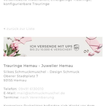
konfigurierbare Trauringe
<
zurück zur Liste
Trauringe Hemau - Juwelier Hemau
Silkes Schmuckmuschel - Design Schmuck
Oberer Stadtplatz 7
93155 Hemau
Telefon:
09491 6130010
E-Mail:
mail@schmuckmuschel.de
Termine:
nach Vereinbarung​​​​​​​
Kostenlose Parkplätze befinden sich direkt vor dem