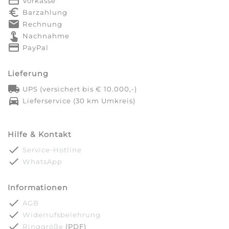
payment
Vorkasse
euro_symbol
Barzahlung
markunread
Rechnung
touch_app
Nachnahme
credit_card
PayPal
Lieferung
local_shipping
UPS (versichert bis € 10.000,-)
directions_car
Lieferservice (30 km Umkreis)
Hilfe & Kontakt
done
Service-Hotline
done
WhatsApp
Informationen
done
AGB
done
Widerrufsbelehrung
done
Ringgröße
(PDF)