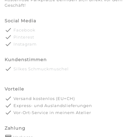
Geschäft!
Social Media
done
Facebook
done
Pinterest
done
Instagram
Kundenstimmen
done
Silkes Schmuckmuschel
Vorteile
done
Versand kostenlos (EU+CH)
done
Express- und Auslandslieferungen
done
Vor-Ort-Service in meinem Atelier
Zahlung