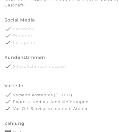
Geschäft!
Social Media
done
Facebook
done
Pinterest
done
Instagram
Kundenstimmen
done
Silkes Schmuckmuschel
Vorteile
done
Versand kostenlos (EU+CH)
done
Express- und Auslandslieferungen
done
Vor-Ort-Service in meinem Atelier
Zahlung