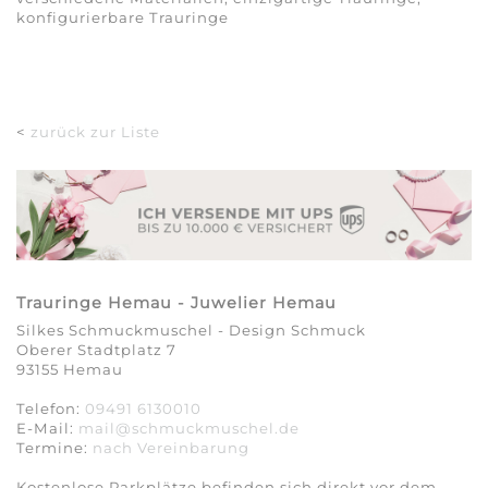
konfigurierbare Trauringe
<
zurück zur Liste
Trauringe Hemau - Juwelier Hemau
Silkes Schmuckmuschel - Design Schmuck
Oberer Stadtplatz 7
93155 Hemau
Telefon:
09491 6130010
E-Mail:
mail@schmuckmuschel.de
Termine:
nach Vereinbarung​​​​​​​
Kostenlose Parkplätze befinden sich direkt vor dem