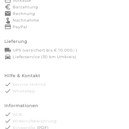
payment
Vorkasse
euro_symbol
Barzahlung
markunread
Rechnung
touch_app
Nachnahme
credit_card
PayPal
Lieferung
local_shipping
UPS (versichert bis € 10.000,-)
directions_car
Lieferservice (30 km Umkreis)
Hilfe & Kontakt
done
Service-Hotline
done
WhatsApp
Informationen
done
AGB
done
Widerrufsbelehrung
done
Ringgröße
(PDF)