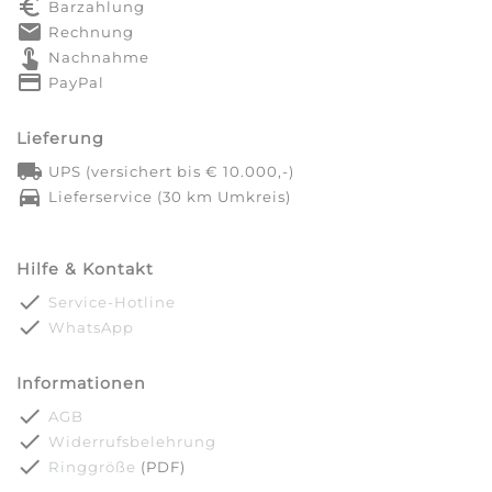
euro_symbol
Barzahlung
markunread
Rechnung
touch_app
Nachnahme
credit_card
PayPal
Lieferung
local_shipping
UPS (versichert bis € 10.000,-)
directions_car
Lieferservice (30 km Umkreis)
Hilfe & Kontakt
done
Service-Hotline
done
WhatsApp
Informationen
done
AGB
done
Widerrufsbelehrung
done
Ringgröße
(PDF)