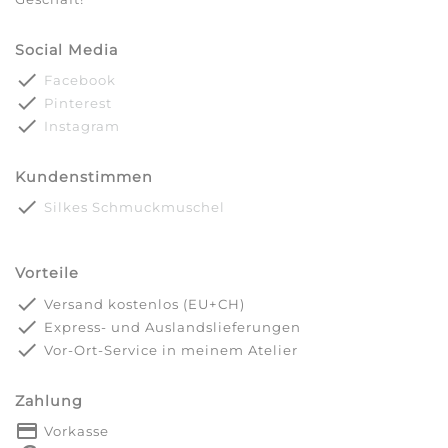
Social Media
done
Facebook
done
Pinterest
done
Instagram
Kundenstimmen
done
Silkes Schmuckmuschel
Vorteile
done
Versand kostenlos (EU+CH)
done
Express- und Auslandslieferungen
done
Vor-Ort-Service in meinem Atelier
Zahlung
payment
Vorkasse