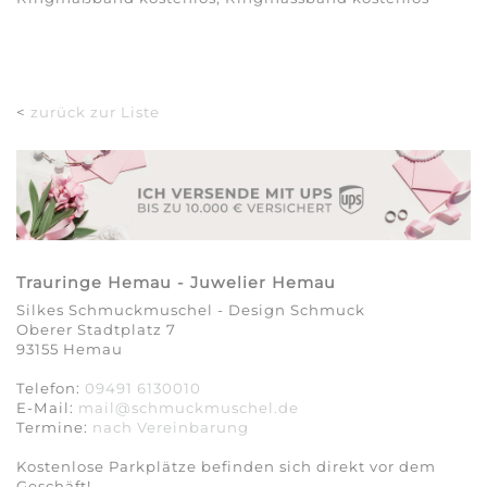
<
zurück zur Liste
Trauringe Hemau - Juwelier Hemau
Silkes Schmuckmuschel - Design Schmuck
Oberer Stadtplatz 7
93155 Hemau
Telefon:
09491 6130010
E-Mail:
mail@schmuckmuschel.de
Termine:
nach Vereinbarung​​​​​​​
Kostenlose Parkplätze befinden sich direkt vor dem
Geschäft!