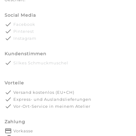
Social Media
done
Facebook
done
Pinterest
done
Instagram
Kundenstimmen
done
Silkes Schmuckmuschel
Vorteile
done
Versand kostenlos (EU+CH)
done
Express- und Auslandslieferungen
done
Vor-Ort-Service in meinem Atelier
Zahlung
payment
Vorkasse