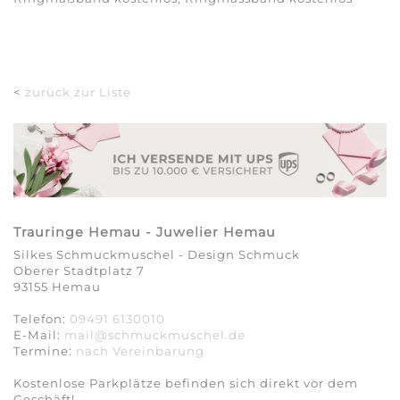
<
zurück zur Liste
Trauringe Hemau - Juwelier Hemau
Silkes Schmuckmuschel - Design Schmuck
Oberer Stadtplatz 7
93155 Hemau
Telefon:
09491 6130010
E-Mail:
mail@schmuckmuschel.de
Termine:
nach Vereinbarung​​​​​​​
Kostenlose Parkplätze befinden sich direkt vor dem
Geschäft!