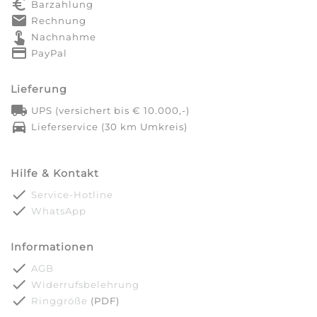
euro_symbol
Barzahlung
markunread
Rechnung
touch_app
Nachnahme
credit_card
PayPal
Lieferung
local_shipping
UPS (versichert bis € 10.000,-)
directions_car
Lieferservice (30 km Umkreis)
Hilfe & Kontakt
done
Service-Hotline
done
WhatsApp
Informationen
done
AGB
done
Widerrufsbelehrung
done
Ringgröße
(PDF)