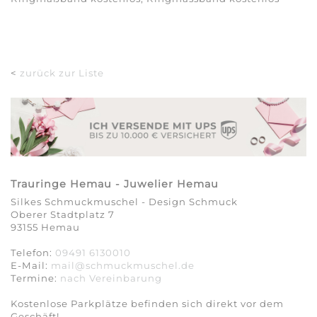
<
zurück zur Liste
Trauringe Hemau - Juwelier Hemau
Silkes Schmuckmuschel - Design Schmuck
Oberer Stadtplatz 7
93155 Hemau
Telefon:
09491 6130010
E-Mail:
mail@schmuckmuschel.de
Termine:
nach Vereinbarung​​​​​​​
Kostenlose Parkplätze befinden sich direkt vor dem
Geschäft!