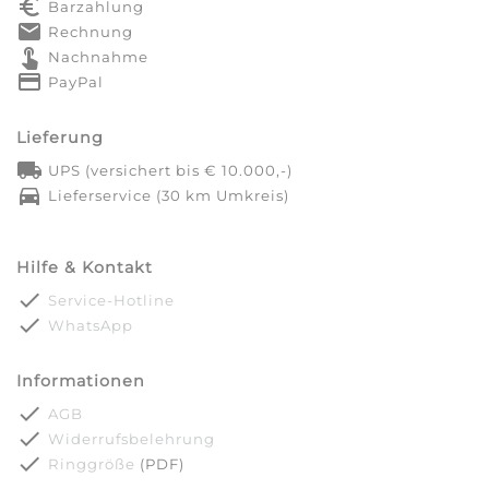
euro_symbol
Barzahlung
markunread
Rechnung
touch_app
Nachnahme
credit_card
PayPal
Lieferung
local_shipping
UPS (versichert bis € 10.000,-)
directions_car
Lieferservice (30 km Umkreis)
Hilfe & Kontakt
done
Service-Hotline
done
WhatsApp
Informationen
done
AGB
done
Widerrufsbelehrung
done
Ringgröße
(PDF)