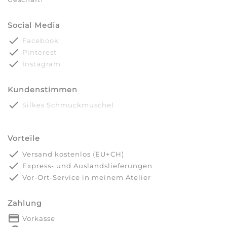
Social Media
done
Facebook
done
Pinterest
done
Instagram
Kundenstimmen
done
Silkes Schmuckmuschel
Vorteile
done
Versand kostenlos (EU+CH)
done
Express- und Auslandslieferungen
done
Vor-Ort-Service in meinem Atelier
Zahlung
payment
Vorkasse