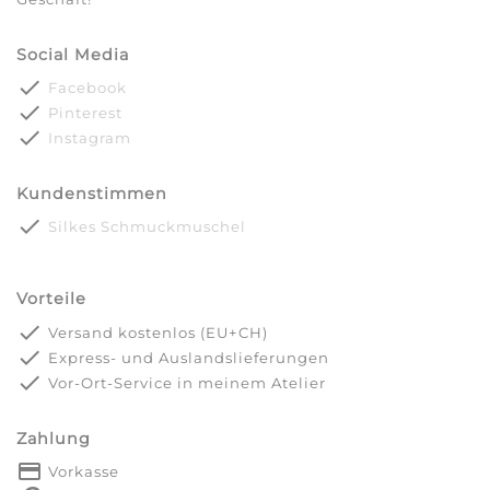
Social Media
done
Facebook
done
Pinterest
done
Instagram
Kundenstimmen
done
Silkes Schmuckmuschel
Vorteile
done
Versand kostenlos (EU+CH)
done
Express- und Auslandslieferungen
done
Vor-Ort-Service in meinem Atelier
Zahlung
payment
Vorkasse