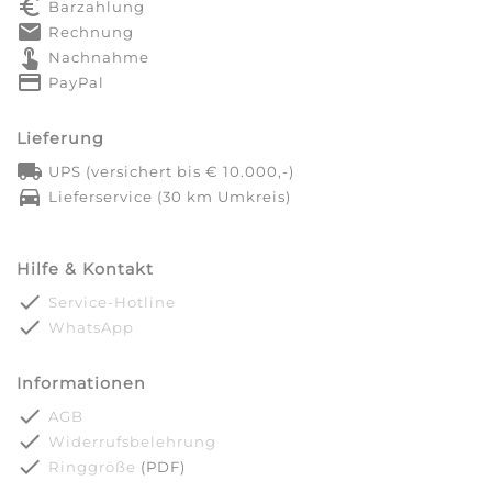
euro_symbol
Barzahlung
markunread
Rechnung
touch_app
Nachnahme
credit_card
PayPal
Lieferung
local_shipping
UPS (versichert bis € 10.000,-)
directions_car
Lieferservice (30 km Umkreis)
Hilfe & Kontakt
done
Service-Hotline
done
WhatsApp
Informationen
done
AGB
done
Widerrufsbelehrung
done
Ringgröße
(PDF)