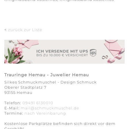
<
zurück zur Liste
Trauringe Hemau - Juwelier Hemau
Silkes Schmuckmuschel - Design Schmuck
Oberer Stadtplatz 7
93155 Hemau
Telefon:
09491 6130010
E-Mail:
mail@schmuckmuschel.de
Termine:
nach Vereinbarung​​​​​​​
Kostenlose Parkplätze befinden sich direkt vor dem
Geschäft!