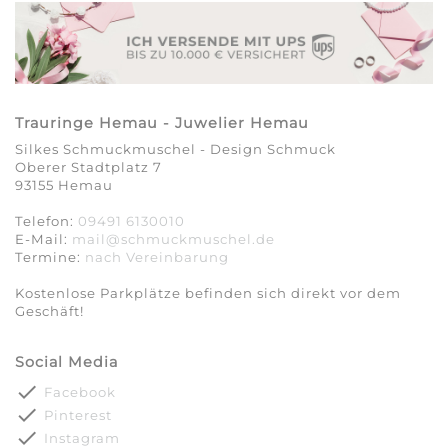
Trauringe Hemau - Juwelier Hemau
Silkes Schmuckmuschel - Design Schmuck
Oberer Stadtplatz 7
93155 Hemau
Telefon:
09491 6130010
E-Mail:
mail@schmuckmuschel.de
Termine:
nach Vereinbarung​​​​​​​
Kostenlose Parkplätze befinden sich direkt vor dem
Geschäft!
Social Media
done
Facebook
done
Pinterest
done
Instagram