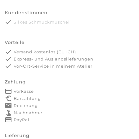
Kundenstimmen
done
Silkes Schmuckmuschel
Vorteile
done
Versand kostenlos (EU+CH)
done
Express- und Auslandslieferungen
done
Vor-Ort-Service in meinem Atelier
Zahlung
payment
Vorkasse
euro_symbol
Barzahlung
markunread
Rechnung
touch_app
Nachnahme
credit_card
PayPal
Lieferung