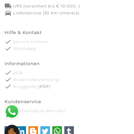
local_shipping
UPS (versichert bis € 10.000,-)
directions_car
Lieferservice (30 km Umkreis)
Hilfe & Kontakt
done
Service-Hotline
done
WhatsApp
Informationen
done
AGB
done
Widerrufsbelehrung
done
Ringgröße
(PDF)
Kundenservice
done
Kaufvertrag widerrufen