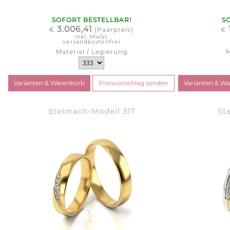
SOFORT BESTELLBAR!
S
3.006,41
€
(Paarpreis)
€
inkl. MwSt.
versandkostenfrei
Material / Legierung
M
Stelmach-Modell 317
St