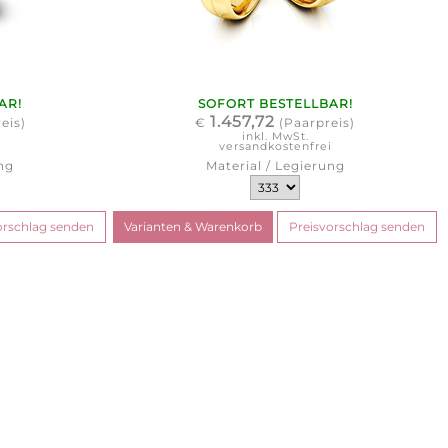
AR!
SOFORT BESTELLBAR!
1.457,72
eis)
€
(Paarpreis)
inkl. MwSt.
i
versandkostenfrei
ng
Material / Legierung