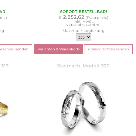
AR!
SOFORT BESTELLBAR!
2.852,62
eis)
€
(Paarpreis)
inkl. MwSt.
i
versandkostenfrei
ng
Material / Legierung
 319
Stelmach-Modell 320