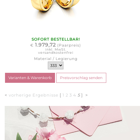
SOFORT BESTELLBAR!
1.979,72
€
(Paarpreis)
inkl. MwSt.
versandkostenfrei
Material / Legierung
<
vorherige Ergebnisse
[
1
2
3
4
5
] >