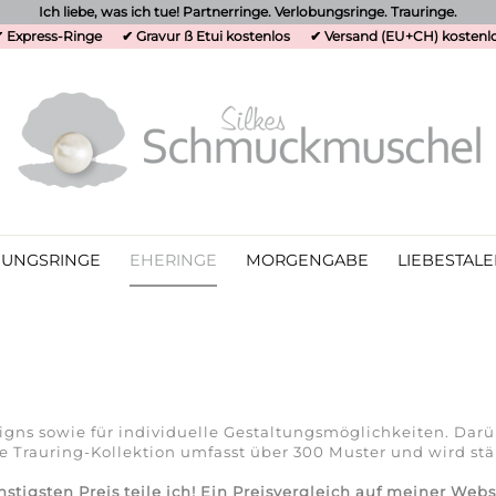
Ich liebe, was ich tue! Partnerringe. Verlobungsringe. Trauringe.
 Express-Ringe
✔ Gravur ß Etui kostenlos
✔ Versand (EU+CH) kostenl
UNGSRINGE
EHERINGE
MORGENGABE
LIEBESTALE
igns sowie für individuelle Gestaltungsmöglichkeiten. Dar
ie Trauring-Kollektion umfasst über 300 Muster und wird st
gsten Preis teile ich! Ein Preisvergleich auf meiner Webse