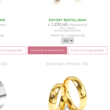
AR!
SOFORT BESTELLBAR!
1.232,45
eis)
€
(Paarpreis)
inkl. MwSt.
i
versandkostenfrei
ng
Material / Legierung
 329
Stelmach-Modell 330