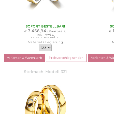
SOFORT BESTELLBAR!
S
3.456,94
€
(Paarpreis)
€
inkl. MwSt.
versandkostenfrei
Material / Legierung
M
Stelmach-Modell 331