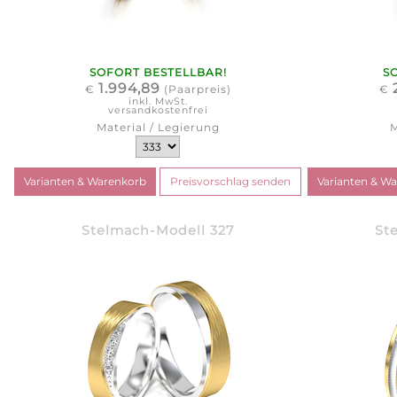
SOFORT BESTELLBAR!
S
1.994,89
€
(Paarpreis)
€
inkl. MwSt.
versandkostenfrei
Material / Legierung
M
Stelmach-Modell 327
St