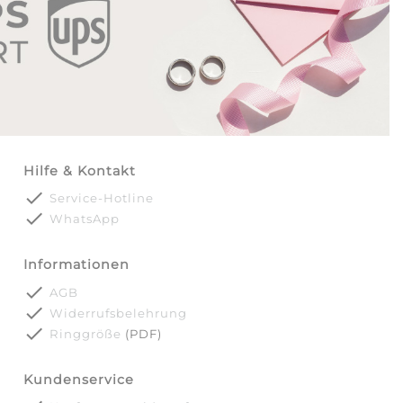
Hilfe & Kontakt
done
Service-Hotline
done
WhatsApp
Informationen
done
AGB
done
Widerrufsbelehrung
done
Ringgröße
(PDF)
Kundenservice