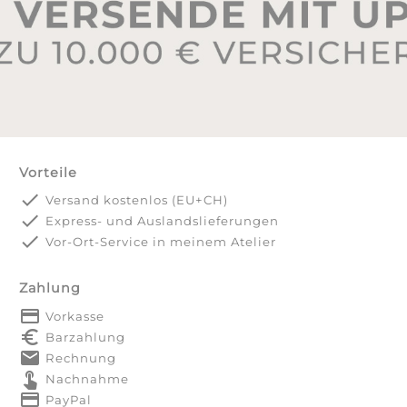
Vorteile
done
Versand kostenlos (EU+CH)
done
Express- und Auslandslieferungen
done
Vor-Ort-Service in meinem Atelier
Zahlung
payment
Vorkasse
euro_symbol
Barzahlung
markunread
Rechnung
touch_app
Nachnahme
credit_card
PayPal