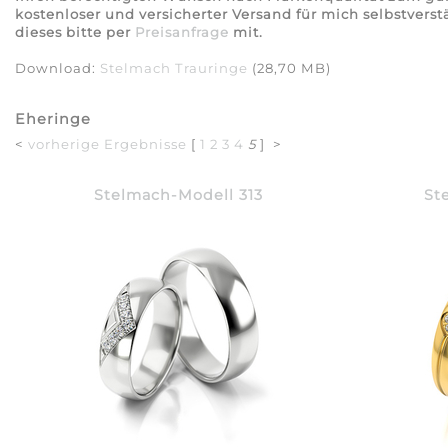
kostenloser und versicherter Versand für mich selbstverst
dieses bitte per
Preisanfrage
mit.
Download:
Stelmach Trauringe
(28,70 MB)
Eheringe
<
vorherige Ergebnisse
[
1
2
3
4
5
] >
Stelmach-Modell 313
St