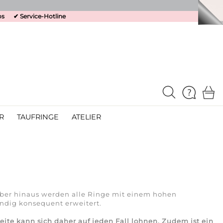
os
✔
Service-Hotline
R
TAUFRINGE
ATELIER
über hinaus werden alle Ringe mit einem hohen
ändig konsequent erweitert.
ite kann sich daher auf jeden Fall lohnen. Zudem ist ein