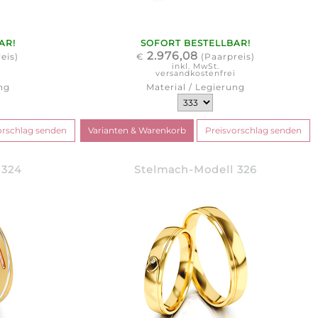
AR!
SOFORT BESTELLBAR!
2.976,08
eis)
€
(Paarpreis)
inkl. MwSt.
i
versandkostenfrei
ng
Material / Legierung
 324
Stelmach-Modell 326