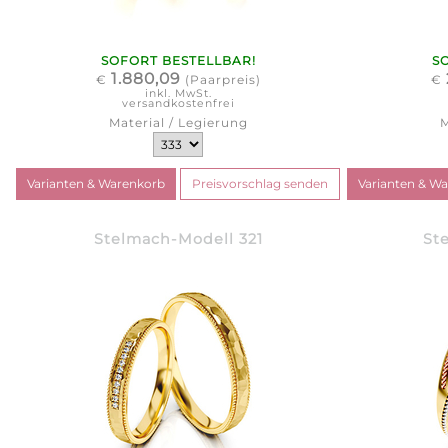
SOFORT BESTELLBAR!
S
1.880,09
€
(Paarpreis)
€
inkl. MwSt.
versandkostenfrei
Material / Legierung
M
Stelmach-Modell 321
St