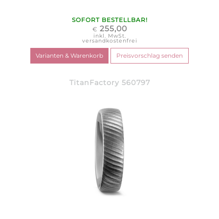
SOFORT BESTELLBAR!
255,00
€
inkl. MwSt.
versandkostenfrei
TitanFactory 560797