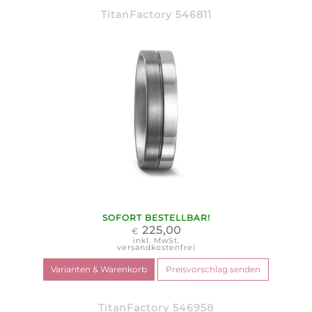
TitanFactory 546811
SOFORT BESTELLBAR!
225,00
€
inkl. MwSt.
versandkostenfrei
TitanFactory 546958