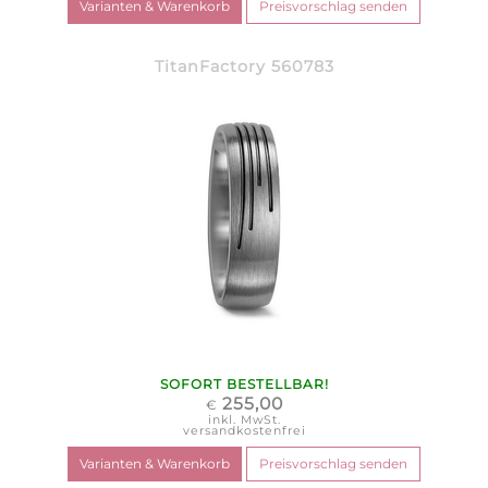
TitanFactory 560783
SOFORT BESTELLBAR!
255,00
€
inkl. MwSt.
versandkostenfrei