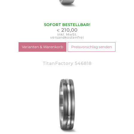
SOFORT BESTELLBAR!
210,00
€
inkl. MwSt.
versandkostenfrei
TitanFactory 546818