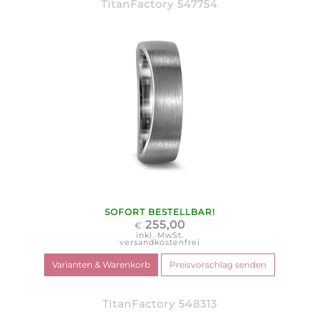
TitanFactory 547754
SOFORT BESTELLBAR!
255,00
€
inkl. MwSt.
versandkostenfrei
TitanFactory 548313