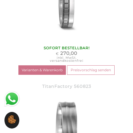
SOFORT BESTELLBAR!
270,00
€
inkl. MwSt.
versandkostenfrei
TitanFactory 560823