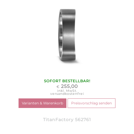
SOFORT BESTELLBAR!
255,00
€
inkl. MwSt.
versandkostenfrei
TitanFactory 562761