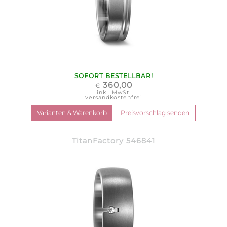
SOFORT BESTELLBAR!
360,00
€
inkl. MwSt.
versandkostenfrei
TitanFactory 546841