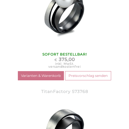
SOFORT BESTELLBAR!
375,00
€
inkl. MwSt.
versandkostenfrei
TitanFactory 573768