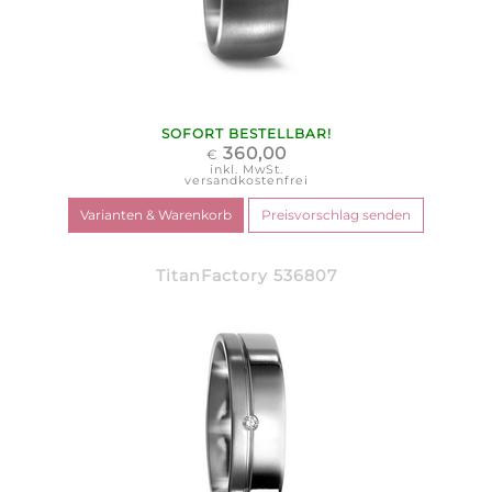
SOFORT BESTELLBAR!
360,00
€
inkl. MwSt.
versandkostenfrei
TitanFactory 536807