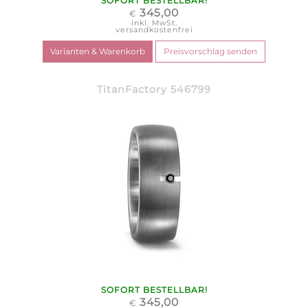
SOFORT BESTELLBAR!
345,00
€
inkl. MwSt.
versandkostenfrei
TitanFactory 546799
SOFORT BESTELLBAR!
345,00
€