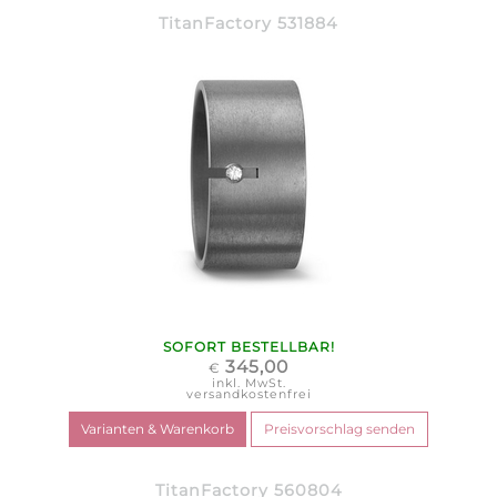
TitanFactory 531884
SOFORT BESTELLBAR!
345,00
€
inkl. MwSt.
versandkostenfrei
TitanFactory 560804