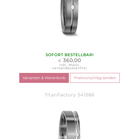
SOFORT BESTELLBAR!
360,00
€
inkl. MwSt.
versandkostenfrei
TitanFactory 541586