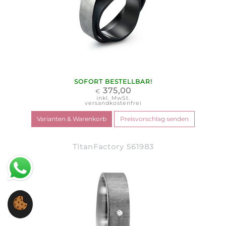
SOFORT BESTELLBAR!
375,00
€
inkl. MwSt.
versandkostenfrei
TitanFactory 561983