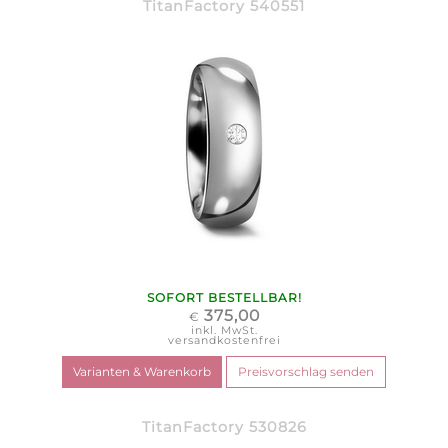
TitanFactory 540551
SOFORT BESTELLBAR!
375,00
€
inkl. MwSt.
versandkostenfrei
TitanFactory 530826