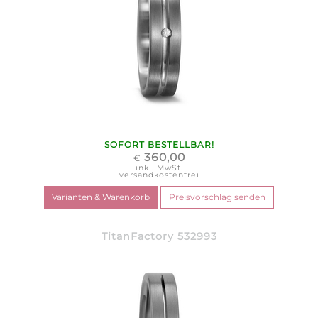
SOFORT BESTELLBAR!
360,00
€
inkl. MwSt.
versandkostenfrei
TitanFactory 532993