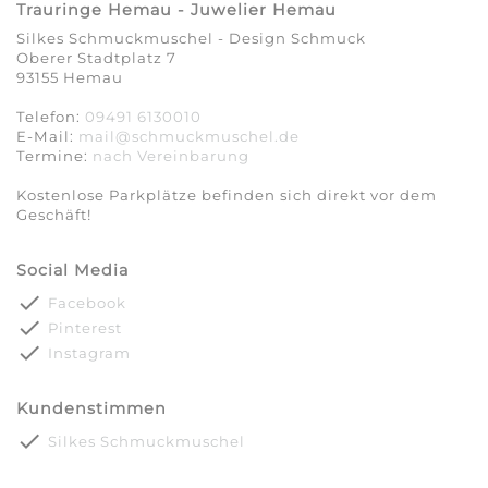
Trauringe Hemau - Juwelier Hemau
Silkes Schmuckmuschel - Design Schmuck
Oberer Stadtplatz 7
93155 Hemau
Telefon:
09491 6130010
E-Mail:
mail@schmuckmuschel.de
Termine:
nach Vereinbarung​​​​​​​
Kostenlose Parkplätze befinden sich direkt vor dem
Geschäft!
Social Media
done
Facebook
done
Pinterest
done
Instagram
Kundenstimmen
done
Silkes Schmuckmuschel