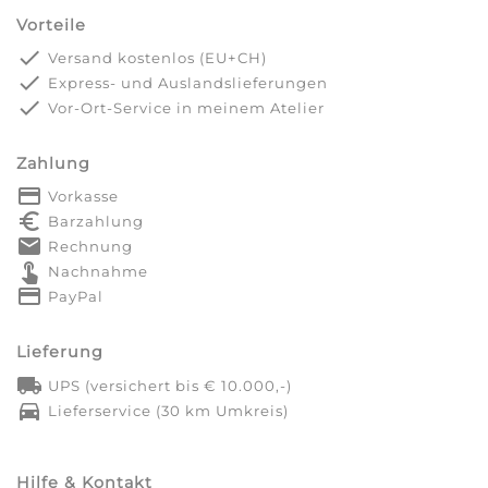
Vorteile
done
Versand kostenlos (EU+CH)
done
Express- und Auslandslieferungen
done
Vor-Ort-Service in meinem Atelier
Zahlung
payment
Vorkasse
euro_symbol
Barzahlung
markunread
Rechnung
touch_app
Nachnahme
credit_card
PayPal
Lieferung
local_shipping
UPS (versichert bis € 10.000,-)
directions_car
Lieferservice (30 km Umkreis)
Hilfe & Kontakt