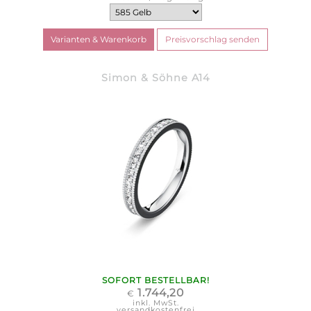
Simon & Söhne A14
SOFORT BESTELLBAR!
1.744,20
€
inkl. MwSt.
versandkostenfrei