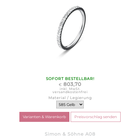
SOFORT BESTELLBAR!
803,70
€
inkl. MwSt.
versandkostenfrei
Material / Legierung
Simon & Söhne A08